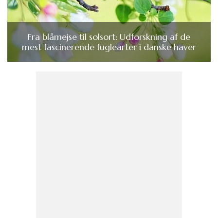
Fra blåmejse til solsort: Udforskning af de
mest fascinerende fuglearter i danske haver