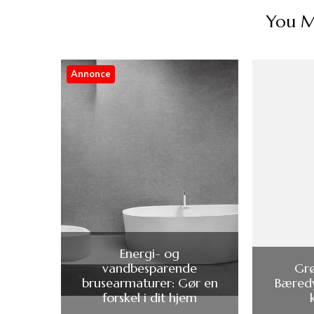
You Ma
Annonce
Energi- og
vandbesparende
Grø
brusearmaturer: Gør en
Bæredy
forskel i dit hjem