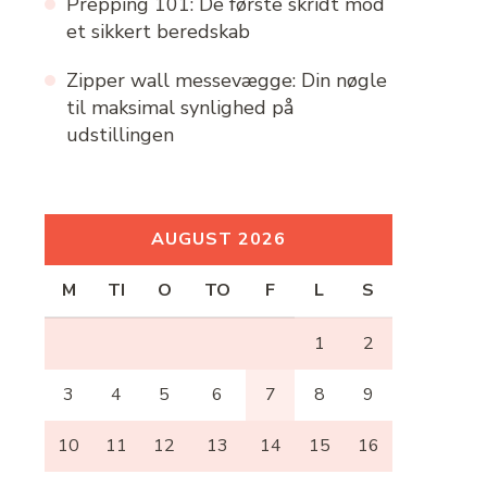
Prepping 101: De første skridt mod
et sikkert beredskab
Zipper wall messevægge: Din nøgle
til maksimal synlighed på
udstillingen
AUGUST 2026
M
TI
O
TO
F
L
S
1
2
3
4
5
6
7
8
9
10
11
12
13
14
15
16