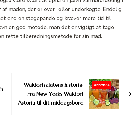
 også være svært at opnå en jævn varmefordeling i
r af maden, der er over- eller underkogte. Endelig
net end en stegepande og kræver mere tid til
i ovn en god metode, men det er vigtigt at tage
en rette tilberedningsmetode for sin mad.
Waldorfsalatens historie:
Annonce
En
Fra New Yorks Waldorf
Astoria til dit middagsbord