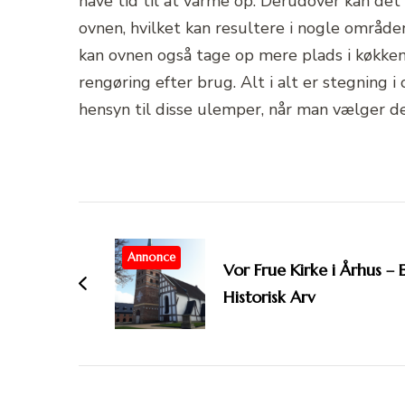
have tid til at varme op. Derudover kan det
ovnen, hvilket kan resultere i nogle område
kan ovnen også tage op mere plads i køkke
rengøring efter brug. Alt i alt er stegning 
hensyn til disse ulemper, når man vælger d
Post
Navigation
Annonce
Vor Frue Kirke i Århus – 
Historisk Arv