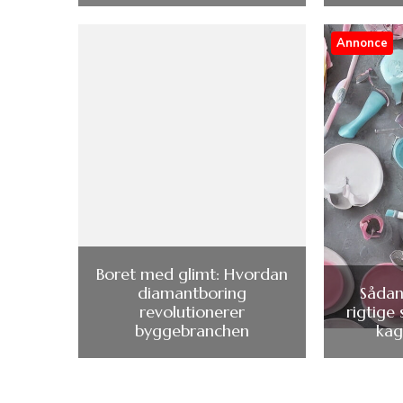
Annonce
Boret med glimt: Hvordan
diamantboring
Sådan
revolutionerer
rigtige 
byggebranchen
kag