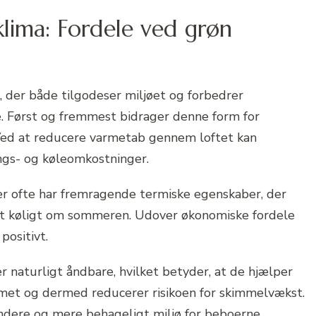
klima: Fordele ved grøn
e, der både tilgodeser miljøet og forbedrer
e. Først og fremmest bidrager denne form for
. Ved at reducere varmetab gennem loftet kan
ngs- og køleomkostninger.
ler ofte har fremragende termiske egenskaber, der
et køligt om sommeren. Udover økonomiske fordele
positivt.
er naturligt åndbare, hvilket betyder, at de hjælper
met og dermed reducerer risikoen for skimmelvækst.
ndere og mere behageligt miljø for beboerne.