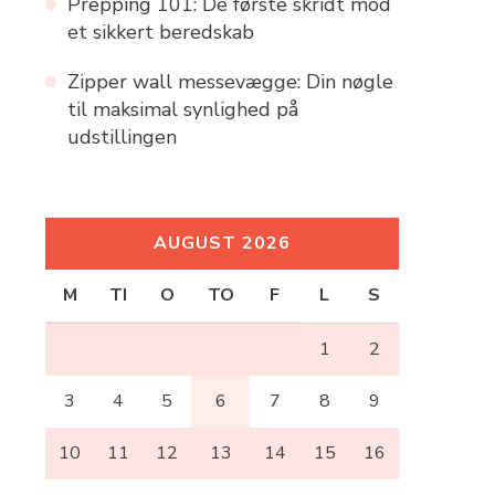
Prepping 101: De første skridt mod
et sikkert beredskab
Zipper wall messevægge: Din nøgle
til maksimal synlighed på
udstillingen
AUGUST 2026
M
TI
O
TO
F
L
S
1
2
3
4
5
6
7
8
9
10
11
12
13
14
15
16