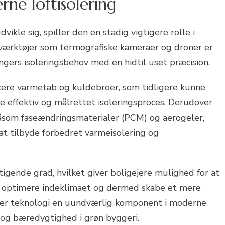
rne loftisolering
ikle sig, spiller den en stadig vigtigere rolle i
 værktøjer som termografiske kameraer og droner er
ngers isoleringsbehov med en hidtil uset præcision.
icere varmetab og kuldebroer, som tidligere kunne
e effektiv og målrettet isoleringsproces. Derudover
 såsom faseændringsmaterialer (PCM) og aerogeler,
at tilbyde forbedret varmeisolering og
igende grad, hvilket giver boligejere mulighed for at
d, optimere indeklimaet og dermed skabe et mere
 er teknologi en uundværlig komponent i moderne
t og bæredygtighed i grøn byggeri.