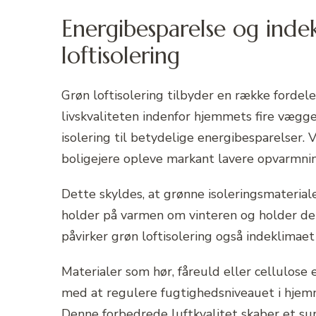
Energibesparelse og inde
loftisolering
Grøn loftisolering tilbyder en række fordel
livskvaliteten indenfor hjemmets fire vægg
isolering til betydelige energibesparelser
boligejere opleve markant lavere opvarmni
Dette skyldes, at grønne isoleringsmateria
holder på varmen om vinteren og holder d
påvirker grøn loftisolering også indeklimaet 
Materialer som hør, fåreuld eller cellulose 
med at regulere fugtighedsniveauet i hjem
Denne forbedrede luftkvalitet skaber et su