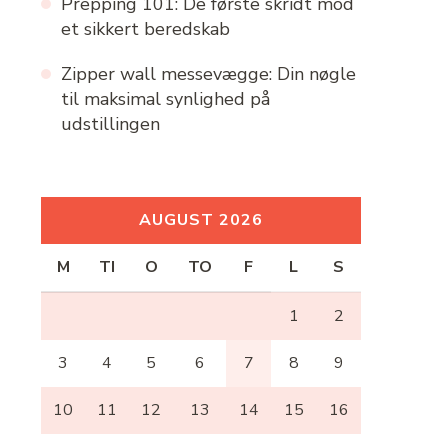
Prepping 101: De første skridt mod
et sikkert beredskab
Zipper wall messevægge: Din nøgle
til maksimal synlighed på
udstillingen
AUGUST 2026
M
TI
O
TO
F
L
S
1
2
3
4
5
6
7
8
9
10
11
12
13
14
15
16