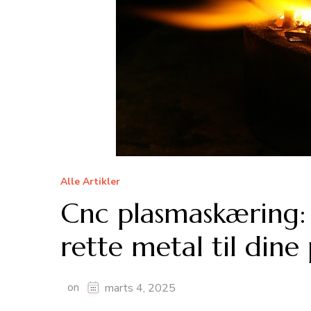
Alle Artikler
Cnc plasmaskæring:
rette metal til dine
on
marts 4, 2025