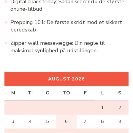
Digital black friday: Sådan scorer du de største
online-tilbud
Prepping 101: De første skridt mod et sikkert
beredskab
Zipper wall messevægge: Din nøgle til
maksimal synlighed på udstillingen
AUGUST 2026
M
TI
O
TO
F
L
S
1
2
3
4
5
6
7
8
9