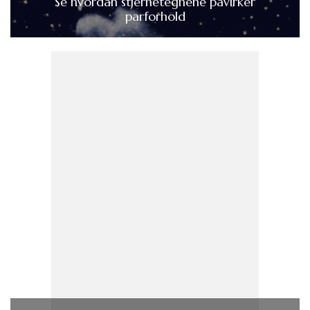
Se hvordan stjernetegnene påvirker
parforhold