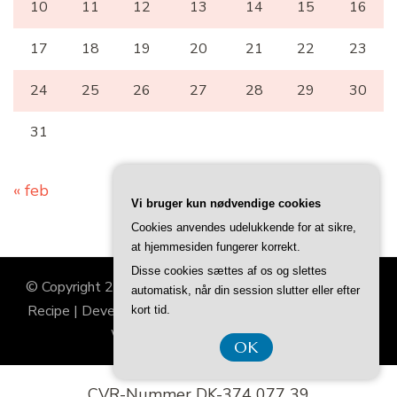
10
11
12
13
14
15
16
17
18
19
20
21
22
23
24
25
26
27
28
29
30
31
« feb
Vi bruger kun nødvendige cookies
Cookies anvendes udelukkende for at sikre,
at hjemmesiden fungerer korrekt.
Disse cookies sættes af os og slettes
© Copyright 2026
Gogv
. All Rights Reserved.
Blossom
automatisk, når din session slutter eller efter
Recipe | Developed By
Blossom Themes
. Powered by
kort tid.
WordPress
.
Privatlivspolitik
OK
CVR-Nummer DK-374 077 39