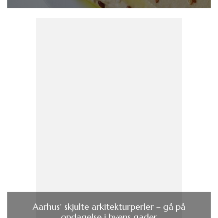
Aarhus’ skjulte arkitekturperler – gå på
opdagelse i byens gader