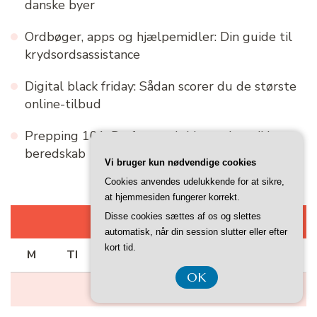
danske byer
Ordbøger, apps og hjælpemidler: Din guide til
krydsordsassistance
Digital black friday: Sådan scorer du de største
online-tilbud
Prepping 101: De første skridt mod et sikkert
beredskab
Vi bruger kun nødvendige cookies
Cookies anvendes udelukkende for at sikre,
at hjemmesiden fungerer korrekt.
Disse cookies sættes af os og slettes
AUGUST 2026
automatisk, når din session slutter eller efter
kort tid.
M
TI
O
TO
F
L
S
OK
1
2