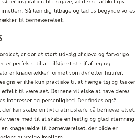
øger inspiration til en gave, vil denne artikel give
 imellem. Så læn dig tilbage og lad os begynde vores
erækker til børneværelset.
s
elset, er der et stort udvalg af sjove og farverige
r perfekte til at tilføje et strejf af leg og
valg er knagerækker formet som dyr eller figurer,
designs er ikke kun praktiske til at hænge tøj og tasker
 effekt til værelset. Børnene vil elske at have deres
es interesser og personlighed. Der findes også
, der kan skabe en livlig atmosfære på børneværelset.
v være med til at skabe en festlig og glad stemning
er en knagerække til børneværelset, der både er
 designs at vælge imellem.