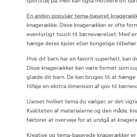
sportstøj på, men kan også motivere dit bar
En anden populær tema-baseret knagerække
knagerække. Disse knagerækker er ofte forme
eventyrligt touch til børneværelset. Med en
hænge deres kjoler eller kongelige tilbehør
Hvis dit barn har en favorit superhelt, ka
Disse knagerækker kan være formet som supe
glæde dit barn. De kan bruges til at hænge 
tilføje en ekstra dimension af sjov til børne
Uanset hvilket tema du vælger, er det vigti
Kvaliteten af materialerne og den måde, k
faktorer at overveje for at undgå at knager
Kreative og tema-baserede knagerækker er 