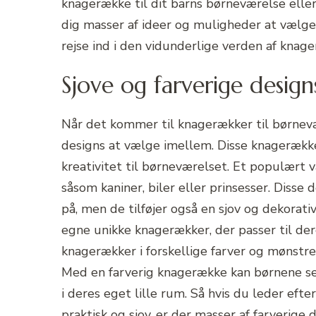
knagerække til dit barns børneværelse eller s
dig masser af ideer og muligheder at vælge
rejse ind i den vidunderlige verden af knag
Sjove og farverige design
Når det kommer til knagerækker til børnevær
designs at vælge imellem. Disse knagerækker e
kreativitet til børneværelset. Et populært 
såsom kaniner, biler eller prinsesser. Disse 
på, men de tilføjer også en sjov og dekorativ
egne unikke knagerækker, der passer til der
knagerækker i forskellige farver og mønstre
Med en farverig knagerække kan børnene sel
i deres eget lille rum. Så hvis du leder eft
praktisk og sjov, er der masser af farverige