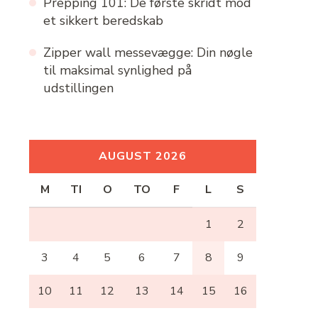
Prepping 101: De første skridt mod
et sikkert beredskab
Zipper wall messevægge: Din nøgle
til maksimal synlighed på
udstillingen
AUGUST 2026
M
TI
O
TO
F
L
S
1
2
3
4
5
6
7
8
9
10
11
12
13
14
15
16