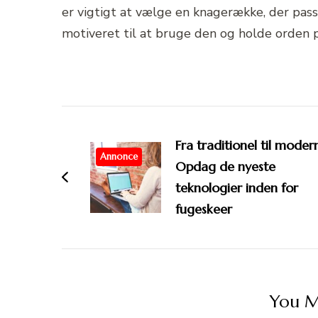
er vigtigt at vælge en knagerække, der passe
motiveret til at bruge den og holde orden 
Post
Navigation
Fra traditionel til moder
Annonce
Opdag de nyeste
teknologier inden for
fugeskeer
You Ma