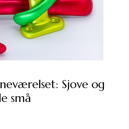
neværelset: Sjove og
 de små