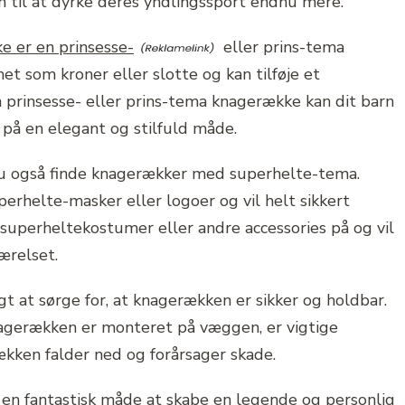
n til at dyrke deres yndlingssport endnu mere.
 er en prinsesse-
eller prins-tema
t som kroner eller slotte og kan tilføje et
 prinsesse- eller prins-tema knagerække kan dit barn
 på en elegant og stilfuld måde.
n du også finde knagerækker med superhelte-tema.
rhelte-masker eller logoer og vil helt sikkert
superheltekostumer eller andre accessories på og vil
værelset.
gt at sørge for, at knagerækken er sikker og holdbar.
nagerækken er monteret på væggen, er vigtige
ækken falder ned og forårsager skade.
en fantastisk måde at skabe en legende og personlig