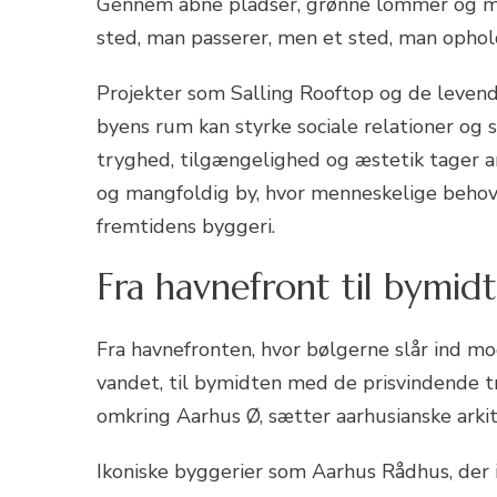
Gennem åbne pladser, grønne lommer og mul
sted, man passerer, men et sted, man ophold
Projekter som Salling Rooftop og de leven
byens rum kan styrke sociale relationer og
tryghed, tilgængelighed og æstetik tager ar
og mangfoldig by, hvor menneskelige behov
fremtidens byggeri.
Fra havnefront til bymidt
Fra havnefronten, hvor bølgerne slår ind mod
vandet, til bymidten med de prisvindende t
omkring Aarhus Ø, sætter aarhusianske arkit
Ikoniske byggerier som Aarhus Rådhus, der i