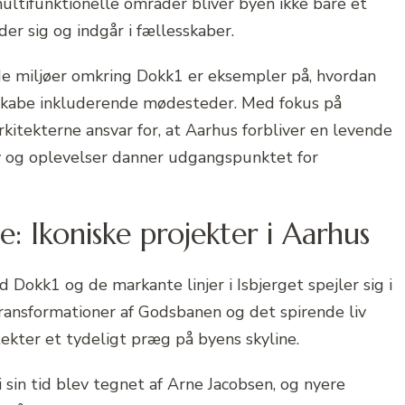
tifunktionelle områder bliver byen ikke bare et
er sig og indgår i fællesskaber.
de miljøer omkring Dokk1 er eksempler på, hvordan
 skabe inkluderende mødesteder. Med fokus på
kitekterne ansvar for, at Aarhus forbliver en levende
 og oplevelser danner udgangspunktet for
e: Ikoniske projekter i Aarhus
 Dokk1 og de markante linjer i Isbjerget spejler sig i
ransformationer af Godsbanen og det spirende liv
ekter et tydeligt præg på byens skyline.
 sin tid blev tegnet af Arne Jacobsen, og nyere