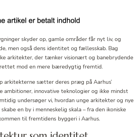
bygninger skyder op, gamle områder får nyt liv, og
de, men også dens identitet og fællesskab. Bag
ske arkitekter, der tænker visionært og banebrydende
t rettet mod en mere bæredygtig fremtid.
top arkitekterne sætter deres præg på Aarhus’
 ambitioner, innovative teknologier og ikke mindst
mtidig undersøger vi, hvordan unge arkitekter og nye
skabe en by i menneskelig skala – fra den ikoniske
kommen til fremtidens byggeri i Aarhus.
itektur som identitet