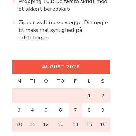
Prepping 101: De første skridt mod
et sikkert beredskab
Zipper wall messevægge: Din nøgle
til maksimal synlighed på
udstillingen
AUGUST 2026
M
TI
O
TO
F
L
S
1
2
3
4
5
6
7
8
9
10
11
12
13
14
15
16