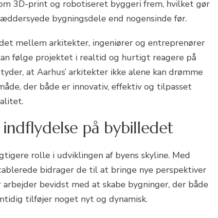
om 3D-print og robotiseret byggeri frem, hvilket gør
ræddersyede bygningsdele end nogensinde før.
jdet mellem arkitekter, ingeniører og entreprenører
an følge projektet i realtid og hurtigt reagere på
tyder, at Aarhus’ arkitekter ikke alene kan drømme
måde, der både er innovativ, effektiv og tilpasset
litet.
indflydelse på bybilledet
gtigere rolle i udviklingen af byens skyline. Med
tablerede bidrager de til at bringe nye perspektiver
 arbejder bevidst med at skabe bygninger, der både
tidig tilføjer noget nyt og dynamisk.