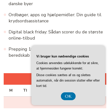
danske byer
Ordbøger, apps og hjælpemidler: Din guide til
krydsordsassistance
Digital black friday: Sådan scorer du de største
online-tilbud
Prepping 101: De første skridt mod et sikkert
beredskab
Vi bruger kun nødvendige cookies
Cookies anvendes udelukkende for at sikre,
at hjemmesiden fungerer korrekt.
Disse cookies sættes af os og slettes
AUGUST 2026
automatisk, når din session slutter eller efter
kort tid.
M
TI
O
TO
F
L
S
OK
1
2