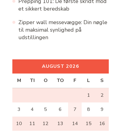
Prepping 101: De første skridt mod
et sikkert beredskab
Zipper wall messevægge: Din nøgle
til maksimal synlighed på
udstillingen
AUGUST 2026
M
TI
O
TO
F
L
S
1
2
3
4
5
6
7
8
9
10
11
12
13
14
15
16