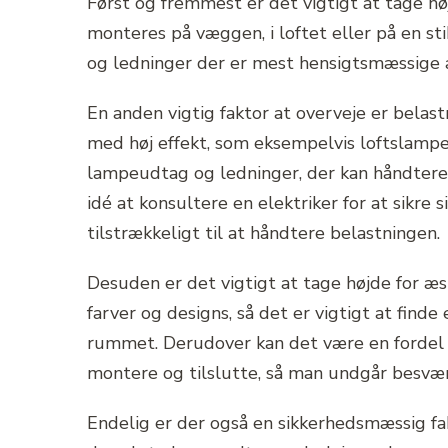
Først og fremmest er det vigtigt at tage hø
monteres på væggen, i loftet eller på en st
og ledninger der er mest hensigtsmæssige 
En anden vigtig faktor at overveje er belas
med høj effekt, som eksempelvis loftslamp
lampeudtag og ledninger, der kan håndtere
idé at konsultere en elektriker for at sikre
tilstrækkeligt til at håndtere belastningen.
Desuden er det vigtigt at tage højde for æs
farver og designs, så det er vigtigt at finde 
rummet. Derudover kan det være en fordel
montere og tilslutte, så man undgår besvær
Endelig er der også en sikkerhedsmæssig fakto